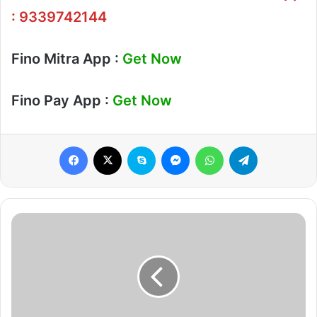
:
9339742144
Fino Mitra App :
Get Now
Fino Pay App :
Get Now
Facebook
X
Skype
Messenger
WhatsApp
Telegram
Bank
Account
Link
To
NPCI
|
बैंक