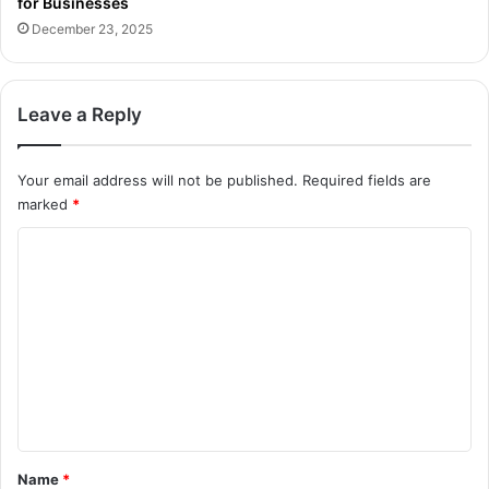
for Businesses
December 23, 2025
Leave a Reply
Your email address will not be published.
Required fields are
marked
*
C
o
m
m
e
n
t
*
Name
*