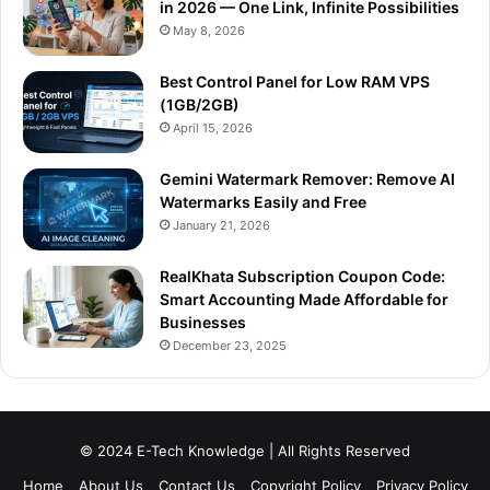
in 2026 — One Link, Infinite Possibilities
May 8, 2026
Best Control Panel for Low RAM VPS
(1GB/2GB)
April 15, 2026
Gemini Watermark Remover: Remove AI
Watermarks Easily and Free
January 21, 2026
RealKhata Subscription Coupon Code:
Smart Accounting Made Affordable for
Businesses
December 23, 2025
© 2024 E-Tech Knowledge | All Rights Reserved
Home
About Us
Contact Us
Copyright Policy
Privacy Policy