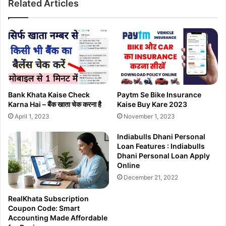
Related Articles
बीमा
कैसे
करें
?
Bike
,Car
Insurance
मोबाइल
से
Bank Khata Kaise Check
Paytm Se Bike Insurance
करें
Karna Hai – बैंक खाता चेक करना है
Kaise Buy Kare 2023
ऑनलाइन
April 1, 2023
November 1, 2023
Indiabulls Dhani Personal
Loan Features : Indiabulls
Dhani Personal Loan Apply
Online
December 21, 2022
RealKhata Subscription
Coupon Code: Smart
Accounting Made Affordable