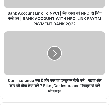
खाता
को
NPCI
Bank Account Link To NPCI | बैंक खाता को NPCI से लिंक
से
कैसे करे | BANK ACCOUNT WITH NPCI LINK PAYTM
लिंक
PAYMENT BANK 2022
कैसे
करे
Car
|
Insurance
BANK
क्या
ACCOUNT
हैं
WITH
और
NPCI
कार
LINK
का
PAYTM
इन्शुरन्स
PAYMENT
कैसे
BANK
करे
Car Insurance क्या हैं और कार का इन्शुरन्स कैसे करे | बाइक और
2022
|
कार की बीमा कैसे करें ? Bike ,Car Insurance मोबाइल से करें
बाइक
ऑनलाइन
और
कार
की