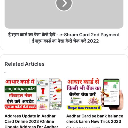
h
र्ड
r
का
a
पै
m
सा
i
कै
k
से
ई श्रम कार्ड का पैसा कैसे देखें - e-Shram Card 2nd Payment
C
दे
| ई श्रम कार्ड का पैसा कैसे चेक करें 2022
a
खें
r
-
d
e
Related Articles
k
-
a
S
P
h
a
r
i
a
s
m
a
C
K
a
a
r
Address Update in Aadhar
Aadhar Card se bank balance
i
d
Card Online 2023 /Online
check karen New Trick 2023
s
2
Update Address For Aadhar