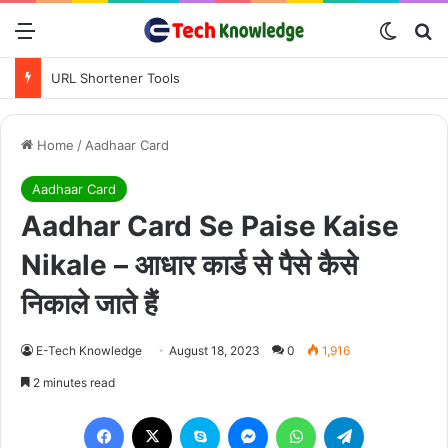
Menu
Switch
S
URL Shortener Tools
Home
/
Aadhaar Card
Aadhaar Card
Aadhar Card Se Paise Kaise
Nikale – आधार कार्ड से पैसे कैसे
निकाले जाते हैं
E-Tech Knowledge
August 18, 2023
0
1,916
2 minutes read
Facebook
X
Skype
Messenger
WhatsApp
Telegram