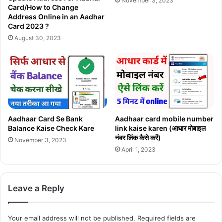
November 3, 2023
e
n
Card/How to Change
O
d
Address Online in an Aadhar
n
P
Card 2023 ?
l
a
August 30, 2023
i
y
n
m
e
e
n
t
|
ई
श्र
Aadhaar Card Se Bank
Aadhaar card mobile number
Balance Kaise Check Kare
link kaise karen (आधार मोबाइल
म
नंबर लिंक कैसे करें)
का
November 3, 2023
र्ड
April 1, 2023
का
पै
सा
Leave a Reply
कै
से
चे
Your email address will not be published.
Required fields are