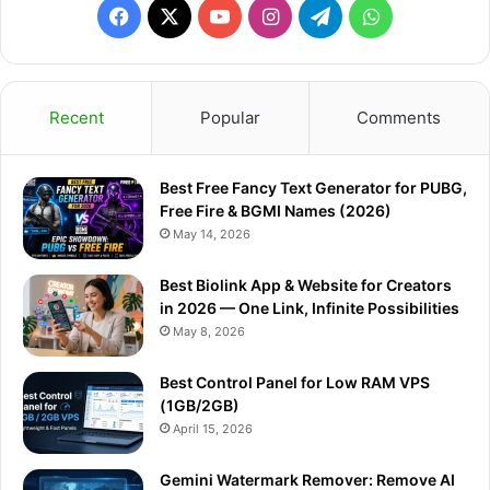
F
X
Y
I
T
W
r
:
a
o
n
e
h
c
u
s
l
a
Recent
Popular
Comments
e
T
t
e
t
Best Free Fancy Text Generator for PUBG,
b
u
a
g
s
Free Fire & BGMI Names (2026)
o
b
g
r
A
May 14, 2026
o
e
r
a
p
Best Biolink App & Website for Creators
in 2026 — One Link, Infinite Possibilities
k
a
m
p
May 8, 2026
m
Best Control Panel for Low RAM VPS
(1GB/2GB)
April 15, 2026
Gemini Watermark Remover: Remove AI