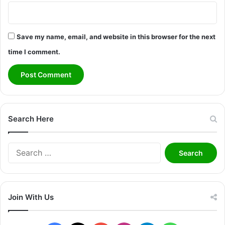
Save my name, email, and website in this browser for the next
time I comment.
Search Here
S
e
a
r
c
Join With Us
h
f
o