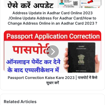
/Online
Update
Address
Address Update in Aadhar Card Online 2023
For
/Online Update Address For Aadhar Card/How to
Aadhar
Change Address Online in an Aadhar Card 2023 ?
Card/How
to
Passport
Change
Correction
Address
Kaise
Online
Kare
in
2023
an
|
Aadhar
पासपोर्ट
Card
में
2023
कैसे
?
सुधार
Passport Correction Kaise Kare 2023 | पासपोर्ट में कैसे
करें
सुधार करें
Related Articles