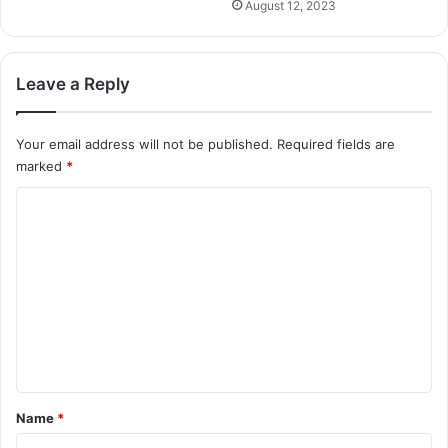
August 12, 2023
Leave a Reply
Your email address will not be published.
Required fields are
marked
*
C
o
m
m
e
n
t
*
Name
*