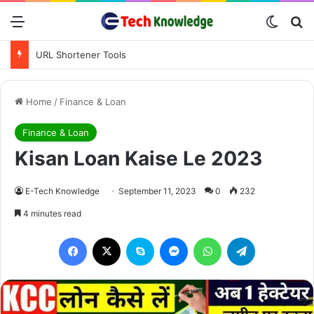
Menu
Switch
Se
PDF Converter Tools
Home
/
Finance & Loan
Finance & Loan
Kisan Loan Kaise Le 2023
E-Tech Knowledge
September 11, 2023
0
232
4 minutes read
Facebook
X
Skype
Messenger
WhatsApp
Telegram