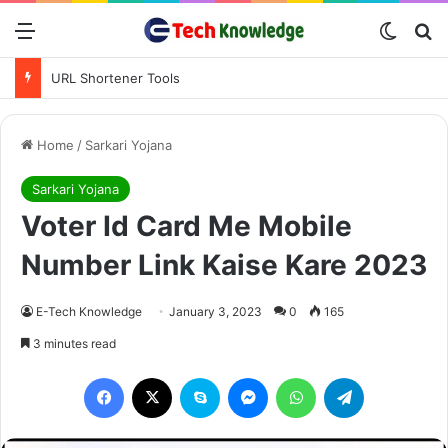
Menu
Switch
Se
URL Shortener Tools
Home
/
Sarkari Yojana
Sarkari Yojana
Voter Id Card Me Mobile
Number Link Kaise Kare 2023
E-Tech Knowledge
January 3, 2023
0
165
3 minutes read
Facebook
X
Skype
Messenger
WhatsApp
Telegram