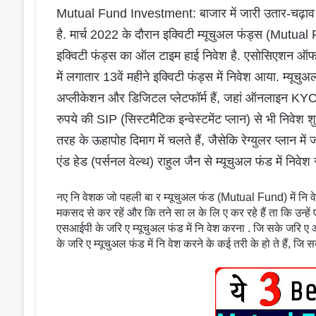
Mutual Fund Investment: बाजार में जारी उतार-चढ़ाव के 
है. मार्च 2022 के दौरान इक्विटी म्‍यूचुअल फंड्स (Mutual
इक्विटी फंड्स का ऑल टाइम हाई निवेश है. एसोसिएशन ऑफ म्‍
में लगातार 13वें महीने इक्विटी फंड्स में निवेश आया. म्‍यू
अप्‍लीकेशन और डिजिटल प्‍लेटफॉर्म हैं, जहां ऑनलाइन KYC
रुपये की SIP (सिस्‍टमैटिक इन्‍वेस्‍टमेंट प्‍लान) से भी निवेश
तरह के ऊहापोह दिमाग में चलते हैं, जैसेकि रेग्‍युलर प्‍लान में 
एंड हेड (पर्सनल वेल्‍थ) राहुल जैन से म्‍यूचुअल फंड में निवे
नए नि वेशक जो पहली बा र म्यूचुअल फंड (Mutual Fund) में नि वेश क
मकसद से कर रहें और कि तने सा ल के लि ए कर रहे हैं ता कि उन्हें ए
एसआईपी के जरि ए म्यूचुअल फंड में नि वेश करना . जि सके जरि ए
के जरि ए म्यूचुअल फंड में नि वेश करने के कई तरी के हो ते हैं, जि