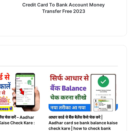
d
Credit Card To Bank Account Money
T
Transfer Free 2023
o
B
a
n
k
A
c
c
o
u
n
t
M
o
n
e
y
बैलेंस चेक करें – Aadhar
आधार कार्ड से बैंक बैलेंस कैसे चेक करे |
T
Kaise Check Kare :
Aadhar card se bank balance kaise
r
check kare | how to check bank