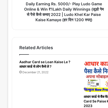
i
Daily Earning Rs. 5000/- Play Ludo Game
n
Online & Win ₹1Lakh Daily Winnings (लूडो गेम
g
से पैसे कैसे कमाए 2022 | Ludo Khel Kar Paise
R
Kaise Kamaye (हर दिन 1200 रुपए)
s
.
5
0
0
Related Articles
0
/
-
Aadhar Card se Loan Kaise Le ?
P
आधार कार्ड से लोन कैसे ले ?
l
December 21, 2022
a
y
L
u
d
आधार कार्ड से बैंक 
o
Card Se Paise 
G
2023