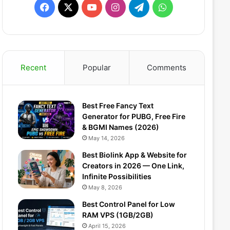
F
X
Y
I
T
W
a
o
n
e
h
c
u
s
l
a
Recent
Popular
Comments
e
T
t
e
t
b
u
a
g
s
Best Free Fancy Text
o
b
g
r
A
Generator for PUBG, Free Fire
& BGMI Names (2026)
o
e
r
a
p
May 14, 2026
k
a
m
p
Best Biolink App & Website for
Creators in 2026 — One Link,
m
Infinite Possibilities
May 8, 2026
Best Control Panel for Low
RAM VPS (1GB/2GB)
April 15, 2026