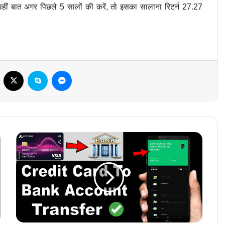
 वहीं बात अगर पिछले 5 सालों की करें, तो इसका सालाना रिटर्न 27.27 
Facebook
X
Skype
Messenger
C
r
e
d
i
t
C
a
r