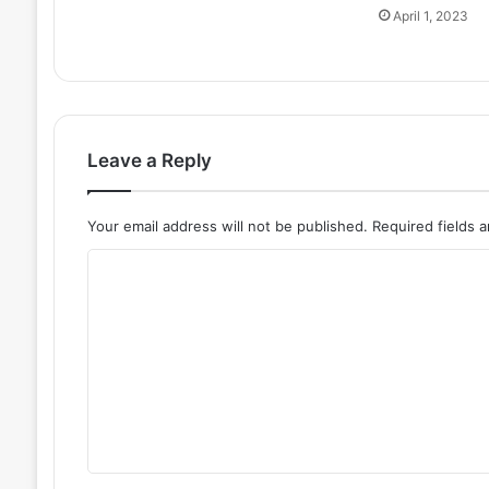
a
April 1, 2023
m
e
O
n
l
i
Leave a Reply
n
e
&
Your email address will not be published.
Required fields 
W
i
C
n
o
₹
1
m
L
m
a
e
k
h
n
D
t
a