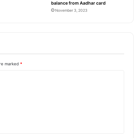
a
balance from Aadhar card
n
November 3, 2023
s
f
e
r
F
r
e
e
are marked
*
2
0
2
3