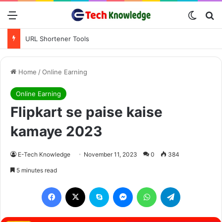
Menu
Switch
Se
PDF Converter Tools
Home
/
Online Earning
Online Earning
Flipkart se paise kaise
kamaye 2023
E-Tech Knowledge
November 11, 2023
0
384
5 minutes read
Facebook
X
Skype
Messenger
WhatsApp
Telegram