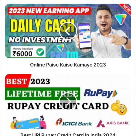
Online
Paise
Kaise
Kamaye
2023
Online Paise Kaise Kamaye 2023
Best
UPI
Rupay
Credit
Card
In
India
2024
Best UPI Rupay Credit Card In India 2024