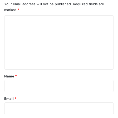
Your email address will not be published.
Required fields are
marked
*
C
o
m
m
e
n
t
*
Name
*
Email
*