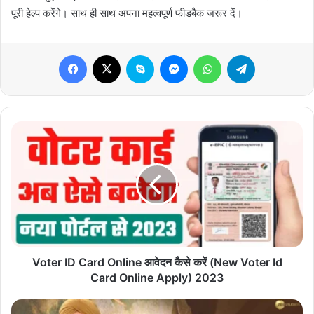
पूरी हेल्प करेंगे। साथ ही साथ अपना महत्वपूर्ण फीडबैक जरूर दें।
Facebook
X
Skype
Messenger
WhatsApp
Telegram
Voter
ID
Card
Online
आवेदन
कैसे
करें
(New
Voter
Id
Voter ID Card Online आवेदन कैसे करें (New Voter Id
Card
Card Online Apply) 2023
Online
Apply)
Gadar