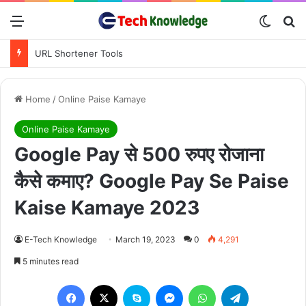
Menu
Switch
Se
PDF Converter Tools
Home
/
Online Paise Kamaye
Online Paise Kamaye
Google Pay से 500 रुपए रोजाना
कैसे कमाए? Google Pay Se Paise
Kaise Kamaye 2023
E-Tech Knowledge
March 19, 2023
0
4,291
5 minutes read
Facebook
X
Skype
Messenger
WhatsApp
Telegram