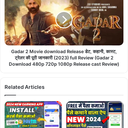
2023
2
Movie
download
Release
डेट,
कहानी,
कास्ट,
ट्रेलर
की
Gadar 2 Movie download Release डेट, कहानी, कास्ट,
पूरी
ट्रेलर की पूरी जानकारी (2023) full Review (Gadar 2
जानकारी
Download 480p 720p 1080p Release cast Review)
(2023)
full
Review
Related Articles
(Gadar
2
Download
480p
720p
1080p
Release