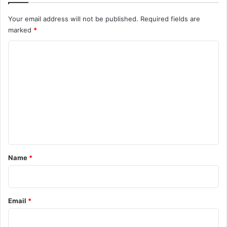
Your email address will not be published.
Required fields are
marked
*
C
o
m
m
e
n
t
*
Name
*
Email
*