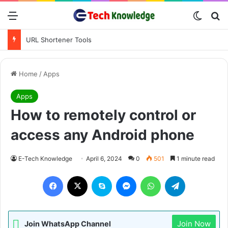
Menu
Switch
Se
URL Shortener Tools
Home
/
Apps
Apps
How to remotely control or
access any Android phone
E-Tech Knowledge
April 6, 2024
0
501
1 minute read
Facebook
X
Skype
Messenger
WhatsApp
Telegram
Join Now
Join WhatsApp Channel