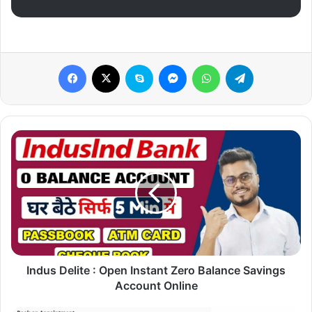
Facebook
X
Skype
Messenger
WhatsApp
Telegram
Indus
Delite
:
Open
Instant
Zero
Balance
Savings
Account
Online
Indus Delite : Open Instant Zero Balance Savings
Account Online