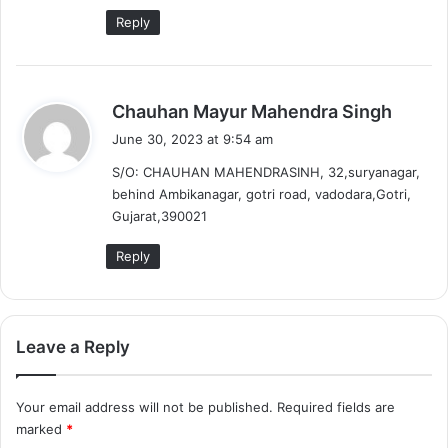
Reply
s
Chauhan Mayur Mahendra Singh
a
June 30, 2023 at 9:54 am
y
S/O: CHAUHAN MAHENDRASINH, 32,suryanagar,
s
behind Ambikanagar, gotri road, vadodara,Gotri,
:
Gujarat,390021
Reply
Leave a Reply
Your email address will not be published.
Required fields are
marked
*