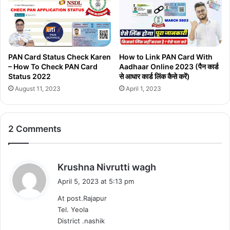
PAN Card Status Check Karen
How to Link PAN Card With
– How To Check PAN Card
Aadhaar Online 2023 (पैन कार्ड
Status 2022
से आधार कार्ड लिंक कैसे करें)
August 11, 2023
April 1, 2023
2 Comments
s
Krushna Nivrutti wagh
a
April 5, 2023 at 5:13 pm
y
At post.Rajapur
s
Tel. Yeola
:
District .nashik