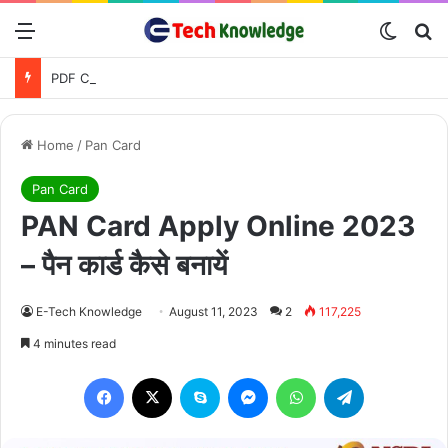
Menu
Switch
Se
PDF Converter Tools
Home
/
Pan Card
Pan Card
PAN Card Apply Online 2023
– पैन कार्ड कैसे बनायें
E-Tech Knowledge
August 11, 2023
2
117,225
4 minutes read
Facebook
X
Skype
Messenger
WhatsApp
Telegram