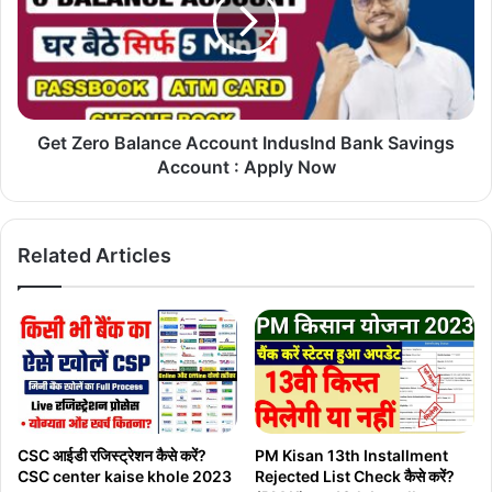
Account
Kaise
IndusInd
Nikale
Bank
Savings
Account
:
Apply
Get Zero Balance Account IndusInd Bank Savings
Now
Account : Apply Now
Related Articles
CSC आईडी रजिस्ट्रेशन कैसे करें?
PM Kisan 13th Installment
CSC center kaise khole 2023
Rejected List Check कैसे करें?