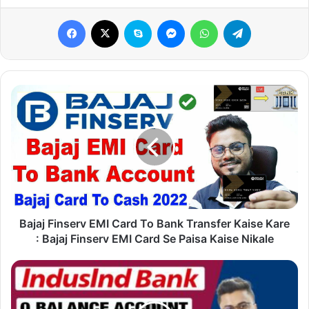
Facebook
X
Skype
Messenger
WhatsApp
Telegram
Bajaj
Finserv
EMI
Card
To
Bank
Transfer
Kaise
Kare
:
Bajaj Finserv EMI Card To Bank Transfer Kaise Kare
Bajaj
: Bajaj Finserv EMI Card Se Paisa Kaise Nikale
Finserv
EMI
Get
Card
Zero
Se
Balance
Paisa