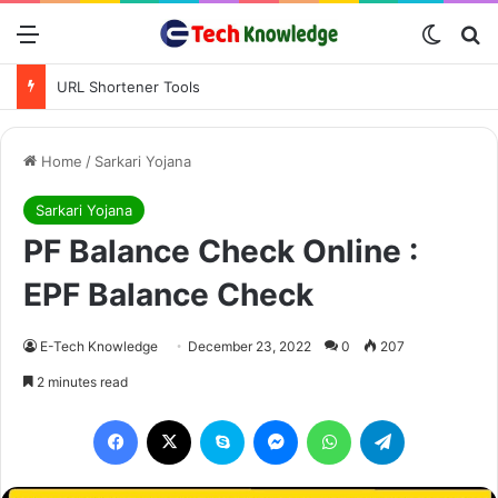
Menu
Switch
Se
URL Shortener Tools
Home
/
Sarkari Yojana
Sarkari Yojana
PF Balance Check Online :
EPF Balance Check
E-Tech Knowledge
December 23, 2022
0
207
2 minutes read
Facebook
X
Skype
Messenger
WhatsApp
Telegram