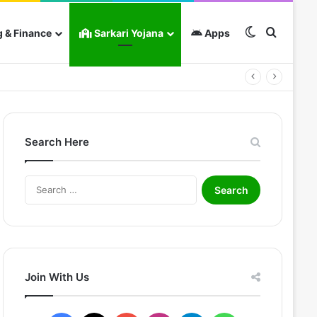
Switch skin
Search 
 & Finance
Sarkari Yojana
Apps
Search Here
Search
for:
Join With Us