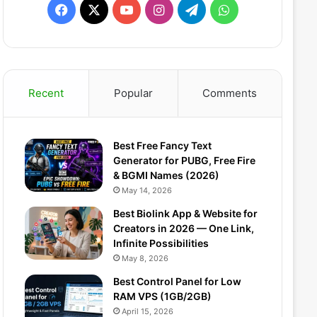
Facebook
X
YouTube
Instagram
Telegram
WhatsApp
Recent
Popular
Comments
Best Free Fancy Text
Generator for PUBG, Free Fire
& BGMI Names (2026)
May 14, 2026
Best Biolink App & Website for
Creators in 2026 — One Link,
Infinite Possibilities
May 8, 2026
Best Control Panel for Low
RAM VPS (1GB/2GB)
April 15, 2026