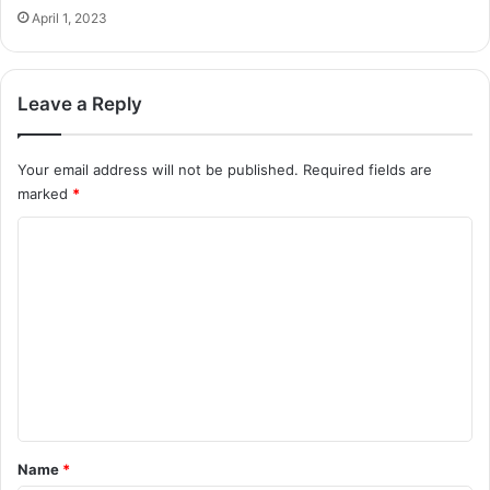
April 1, 2023
Leave a Reply
Your email address will not be published.
Required fields are
marked
*
C
o
m
m
e
n
t
*
Name
*