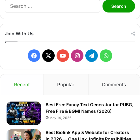
Search
for:
Join With Us
Facebook
X
YouTube
Instagram
Telegram
WhatsApp
Recent
Popular
Comments
Best Free Fancy Text Generator for PUBG,
Free Fire & BGMI Names (2026)
May 14, 2026
Best Biolink App & Website for Creators
in 2026 — One Link, Infinite Possibilities