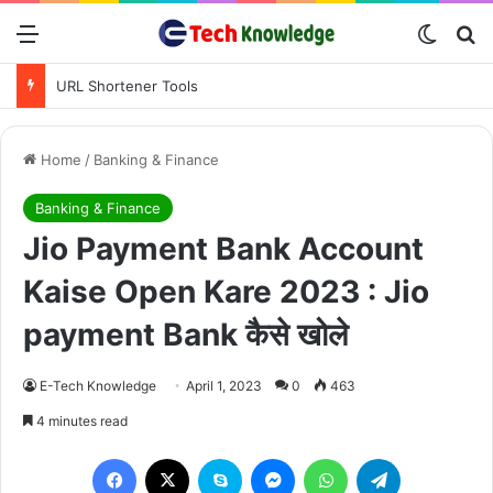
Menu
Switch
Se
PDF Converter Tools
Home
/
Banking & Finance
Banking & Finance
Jio Payment Bank Account
Kaise Open Kare 2023 : Jio
payment Bank कैसे खोले
E-Tech Knowledge
April 1, 2023
0
463
4 minutes read
Facebook
X
Skype
Messenger
WhatsApp
Telegram