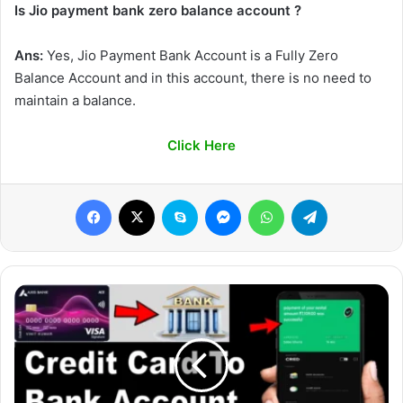
Is Jio payment bank zero balance account ?
Ans:
Yes, Jio Payment Bank Account is a Fully Zero
Balance Account and in this account, there is no need to
maintain a balance.
Click Here
Facebook
X
Skype
Messenger
WhatsApp
Telegram
Credit
Card
Se
Account
Me
Paise